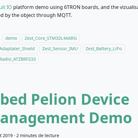
uit IO
platform demo using 6TRON boards, and the vizualisa
d by the object through MQTT.
demo
Zest_Core_STM32L4A6RG
Adaptater_Shield
Zest_Sensor_IMU
Zest_Battery_LiPo
_Radio_ATZBRF233
bed Pelion Device
anagement Demo
et 2019
·
2 minutes de lecture