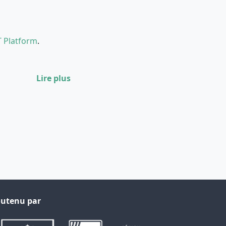
T Platform
.
Lire plus
utenu par