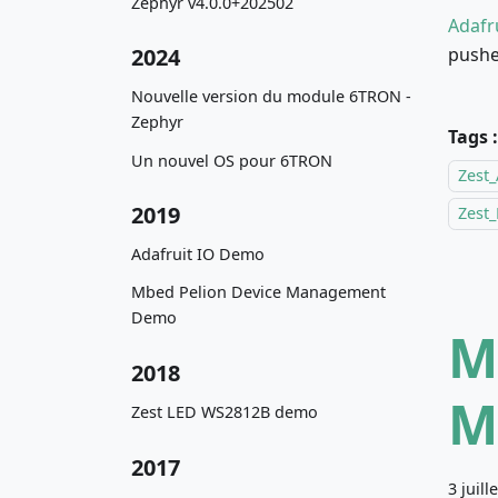
Zephyr v4.0.0+202502
Adafr
pushe
2024
Nouvelle version du module 6TRON -
Zephyr
Tags :
Un nouvel OS pour 6TRON
Zest_
2019
Zest
Adafruit IO Demo
Mbed Pelion Device Management
Demo
M
2018
M
Zest LED WS2812B demo
2017
3 juill