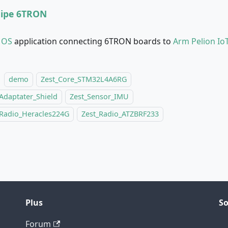
uipe 6TRON
 OS
application connecting 6TRON boards to
Arm Pelion Io
demo
Zest_Core_STM32L4A6RG
Adaptater_Shield
Zest_Sensor_IMU
_Radio_Heracles224G
Zest_Radio_ATZBRF233
Plus
So
Forum