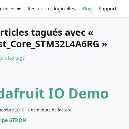
rielles
Ressources logicielles
Blog
Support
articles tagués avec «
st_Core_STM32L4A6RG »
ous les tags
dafruit IO Demo
ptembre 2019
·
Une minute de lecture
uipe 6TRON