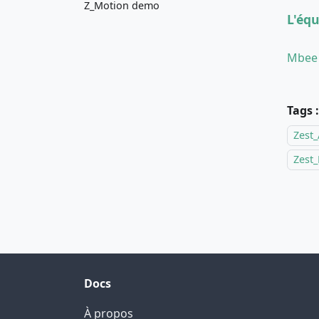
Z_Motion demo
L'éq
Mbee
Tags :
Zest_
Zest
Docs
À propos