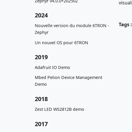
Zephyr v4.0.0+202502
visua
2024
Tags :
Nouvelle version du module 6TRON -
Zephyr
Un nouvel OS pour 6TRON
2019
Adafruit IO Demo
Mbed Pelion Device Management
Demo
2018
Zest LED WS2812B demo
2017